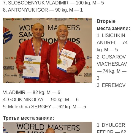
7. SLOBODENYUK VLADIMIR — 100 kg. М – 5
8. ANTONYUK IGOR — 90 kg. М — 1
Вторые
места заняли:
1. LISICHKIN
ANDREI — 74
kg. М — 5
2. GUSAROV
VIACHESLAV
— 74 kg. М —
3
3. EFREMOV
VLADIMIR — 82 kg. М — 6
4. GOLIK NIKOLAY — 90 kg. М — 6
5. Melekhina SERGEY — 62 kg. М — 5
Третьи места заняли:
1. DYULGER
FEDOR — 62