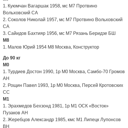
1. Куюмчан Вагаршак 1958, мс М7 Протвино
Вольховский СА
2. Соколов Николай 1957, мс М7 Протвино Вольховский
СА
3. Сайидов Бахтияр 1956, мс М7 Рязань Беридзе БШ
М8
1. Малов Юрий 1954 М8 Москва, Конструктор
До 90 кг
М0
1. Турдиев Достон 1990, 1р М0 Москва, Самбо-70 Громов
АН
2. Рощин Павел 1993, 1р М0 Москва, Персей Кротовских
СС
М1
1. Эрахмедов Бехзонд 1981, 1р М1 ОСК «Восток»
Пузаков АН
2. Жеребцов Александр 1985, кмс М1 Липецк Лупонсов
ВН