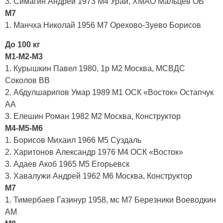
3. Симагин Андрей 1973 М4 Урай, ХМАО Мальцев ОБ
М7
1. Манчха Николай 1956 М7 Орехово-Зуево Борисов
До 100 кг
М1-М2-M3
1. Курышкин Павел 1980, 1р М2 Москва, МСВДС
Соколов ВВ
2. Абдулшарипов Умар 1989 М1 ОСК «Восток» Остапчук
АА
3. Елешин Роман 1982 М2 Москва, Конструктор
М4-М5-М6
1. Борисов Михаил 1966 М5 Суздаль
2. Харитонов Александр 1976 М4 ОСК «Восток»
3. Адаев Акоб 1965 М5 Егорьевск
3. Хавалужи Андрей 1962 М6 Москва, Конструктор
М7
1. Тимербаев Газинур 1958, мс М7 Березники Воеводкин
АМ