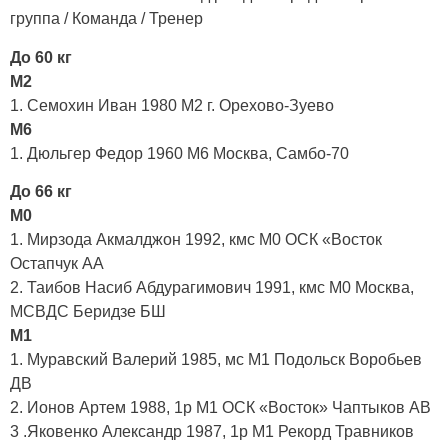
группа / Команда / Тренер
До 60 кг
М2
1. Семохин Иван 1980 М2 г. Орехово-Зуево
М6
1. Дюльгер Федор 1960 М6 Москва, Самбо-70
До 66 кг
М0
1. Мирзода Акмалджон 1992, кмс М0 ОСК «Восток
Остапчук АА
2. Таибов Насиб Абдурагимович 1991, кмс М0 Москва,
МСВДС Беридзе БШ
М1
1. Муравский Валерий 1985, мс М1 Подольск Воробьев
ДВ
2. Ионов Артем 1988, 1р М1 ОСК «Восток» Чаптыков АВ
3 .Яковенко Александр 1987, 1р М1 Рекорд Травников