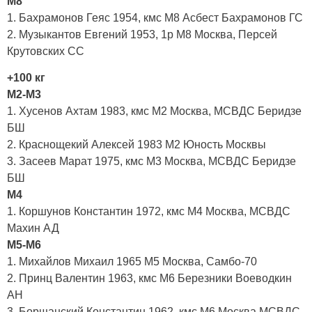
М8
1. Бахрамонов Геяс 1954, кмс М8 Асбест Бахрамонов ГС
2. Музыкантов Евгений 1953, 1р М8 Москва, Персей
Крутовских СС
+100 кг
М2-М3
1. Хусенов Ахтам 1983, кмс М2 Москва, МСВДС Беридзе
БШ
2. Краснощекий Алексей 1983 М2 Юность Москвы
3. Засеев Марат 1975, кмс М3 Москва, МСВДС Беридзе
БШ
М4
1. Коршунов Константин 1972, кмс М4 Москва, МСВДС
Махин АД
М5-М6
1. Михайлов Михаил 1965 М5 Москва, Самбо-70
2. Принц Валентин 1963, кмс М6 Березники Воеводкин
АН
3. Борщанский Константин 1962, кмс М6 Москва МСВДС