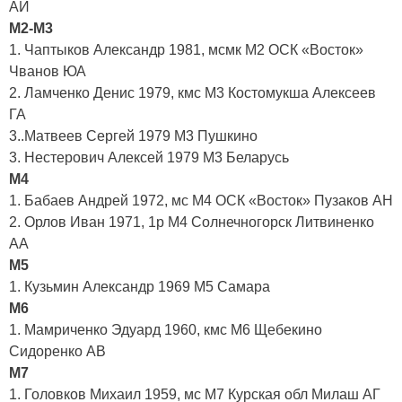
АИ
М2-М3
1. Чаптыков Александр 1981, мсмк М2 ОСК «Восток»
Чванов ЮА
2. Ламченко Денис 1979, кмс М3 Костомукша Алексеев
ГА
3..Матвеев Сергей 1979 М3 Пушкино
3. Нестерович Алексей 1979 М3 Беларусь
М4
1. Бабаев Андрей 1972, мс М4 ОСК «Восток» Пузаков АН
2. Орлов Иван 1971, 1р М4 Солнечногорск Литвиненко
АА
М5
1. Кузьмин Александр 1969 М5 Самара
М6
1. Мамриченко Эдуард 1960, кмс М6 Щебекино
Сидоренко АВ
М7
1. Головков Михаил 1959, мс М7 Курская обл Милаш АГ