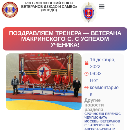
РОО «МОСКОВСКИЙ СОЮЗ
ВЕТЕРАНОВ ДЗЮДО И САМБО»
(МСВДС)
ПОЗДРАВЛЯЕМ ТРЕНЕРА — ВЕТЕРАНА
МАКРИНСКОГО С. С УСПЕХОМ
УЧЕНИКА!
16 декабря,
2022
09:32
Нет
комментарие
в
Другие
новости
раздела
СРОЧНОЕ!!! ПЕРЕНОС
ЧЕМПИОНАТА
МОСКВЫ ВЕТЕРАНОВ
С 5 АПРЕЛЯ НА 18
АПРЕЛЯ, СУББОТУ