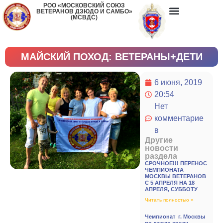
РОО «МОСКОВСКИЙ СОЮЗ
ВЕТЕРАНОВ ДЗЮДО И САМБО»
(МСВДС)
МАЙСКИЙ ПОХОД: ВЕТЕРАНЫ+ДЕТИ
6 июня, 2019
20:54
Нет
комментарие
в
Другие
новости
раздела
СРОЧНОЕ!!! ПЕРЕНОС
ЧЕМПИОНАТА
МОСКВЫ ВЕТЕРАНОВ
С 5 АПРЕЛЯ НА 18
АПРЕЛЯ, СУББОТУ
Читать полностью »
Чемпионат г. Москвы
по дзюдо среди