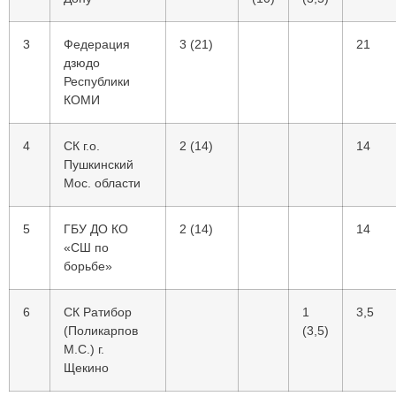
3
Федерация
3 (21)
21
дзюдо
Республики
КОМИ
4
СК г.о.
2 (14)
14
Пушкинский
Мос. области
5
ГБУ ДО КО
2 (14)
14
«СШ по
борьбе»
6
СК Ратибор
1
3,5
(Поликарпов
(3,5)
М.С.) г.
Щекино