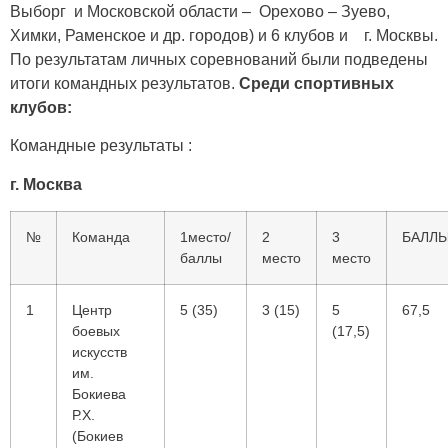
Выборг и Московской области – Орехово – Зуево,
Химки, Раменское и др. городов) и 6 клубов и г. Москвы.
По результатам личных соревнований были подведены
итоги командных результатов.
Среди спортивных
клубов:
Командные результаты :
г. Москва
№
Команда
1место/
2
3
БАЛЛ
баллы
место
место
1
Центр
5 (35)
3 (15)
5
67,5
боевых
(17,5)
искусств
им.
Бокиева
Р.Х.
(Бокиев