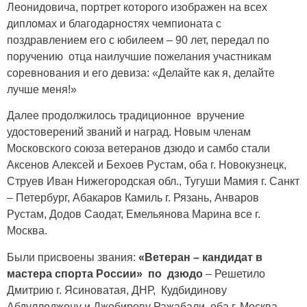
Леонидовича, портрет которого изображен на всех
дипломах и благодарностях чемпионата с
поздравлением его с юбилеем – 90 лет, передал по
поручению отца наилучшие пожелания участникам
соревнования и его девиза: «Делайте как я, делайте
лучше меня!»
Далее продолжилось традиционное вручение
удостоверений званий и наград. Новым членам
Московского союза ветеранов дзюдо и самбо стали
Аксенов Алексей и Бехоев Рустам, оба г. Новокузнецк,
Струев Иван Нижегородская обл., Тугуши Мамия г. Санкт
– Петербург, Абакаров Камиль г. Рязань, Анваров
Рустам, Додов Саодат, Емельянова Марина все г.
Москва.
Были присвоены звания:
«Ветеран – кандидат в
мастера спорта России»
по дзюдо
– Решетило
Дмитрию г. Ясиноватая, ДНР, Кудбидинову
Абдуллоджону и Джобирову Ражабали, оба г. Москва.