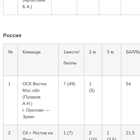
(Арбатский
Б.А.)
Россия
№
Команда
1место/
2 м
3 м
БАЛЛ
баллы
1
ОСК Восток
7 (49)
1
54
Мос.обл.
(5)
(Пузаков
А.Н.)
г. Орехово —
Зуево
2
СК г. Ростов на
1 (7)
2
1
21,5
Дону
(10)
(3,5)