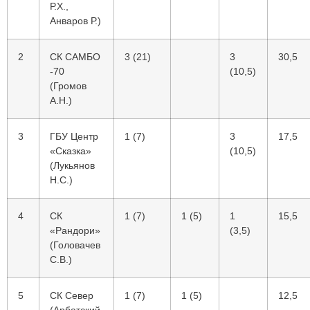
Р.Х.,
Анваров Р.)
2
СК САМБО
3 (21)
3
30,5
-70
(10,5)
(Громов
А.Н.)
3
ГБУ Центр
1 (7)
3
17,5
«Сказка»
(10,5)
(Лукьянов
Н.С.)
4
СК
1 (7)
1 (5)
1
15,5
«Рандори»
(3,5)
(Головачев
С.В.)
5
СК Север
1 (7)
1 (5)
12,5