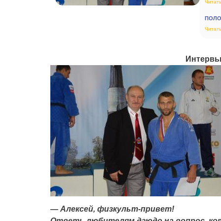
Читать
ПОЛОЖ
Читать
Интервь
— Алексей, физкульт-привет!
Ответь любителям дзюдо на вопрос, ко