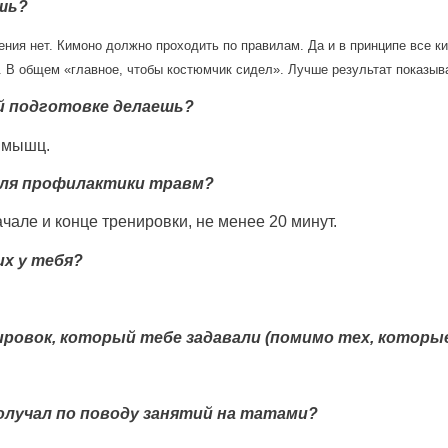
шь?
ения нет.
Кимоно должно проходить по правилам.
Да и в принципе все к
.
В общем «главное, чтобы костюмчик сидел».
Лучше результат показыва
й подготовке делаешь?
 мышц.
для профилактики травм?
чале и конце тренировки, не менее 20 минут.
их у тебя?
ровок, который тебе задавали (помимо тех, которые
лучал по поводу занятий на татами?