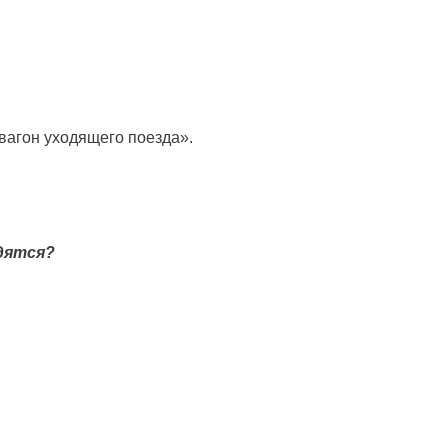
вагон уходящего поезда».
одятся?