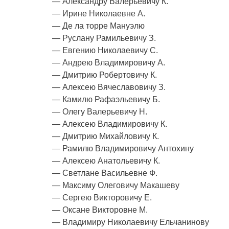
— Александру Валерьевичу К.
— Ирине Николаевне А.
— Де ла торре Мануэлю
— Руслану Рамильевичу З.
— Евгению Николаевичу С.
— Андрею Владимировичу А.
— Дмитрию Робертовичу К.
— Алексею Вячеславовичу З.
— Камилю Рафаэльевичу Б.
— Олегу Валерьевичу Н.
— Алексею Владимировичу К.
— Дмитрию Михайловичу К.
— Рамилю Владимировичу Антохину
— Алексею Анатольевичу К.
— Светлане Васильевне Ф.
— Максиму Олеговичу Макашеву
— Сергею Викторовичу Е.
— Оксане Викторовне М.
— Владимиру Николаевичу Ельчанинову