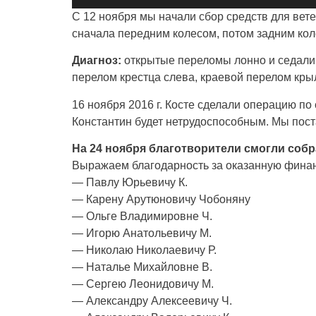
С 12 ноября мы начали сбор средств для вет
сначала передним колесом, потом задним кол
Диагноз:
открытые переломы лонно и седали
перелом крестца слева, краевой перелом кры
16 ноября 2016 г. Косте сделали операцию
по
Константин будет нетрудоспособным. Мы пост
На 24 ноября благотворители смогли собра
Выражаем благодарность за оказанную фина
— Павлу Юрьевичу К.
— Карену Арутюновичу Чобоняну
— Ольге Владимировне Ч.
— Игорю Анатольевичу М.
— Николаю Николаевичу Р.
— Наталье Михайловне В.
— Сергею Леонидовичу М.
— Александру Алексеевичу Ч.