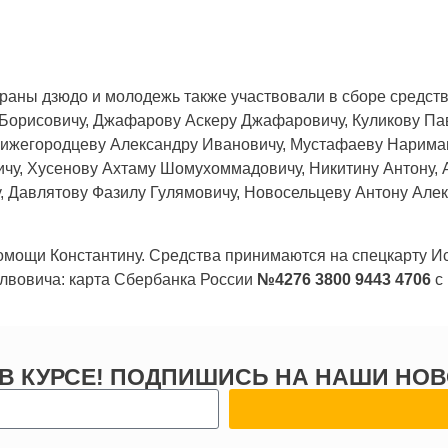
раны дзюдо и молодежь также участвовали в сборе средст
Борисовичу, Джафарову Аскеру Джафаровичу, Куликову Па
Нижегородцеву Александру Ивановичу, Мустафаеву Нарима
чу, Хусенову Ахтаму Шомухоммадовичу, Никитину Антону, 
, Давлятову Фазилу Гулямовичу, Новосельцеву Антону Алек
омощи Константину. Средства принимаются на спецкарту И
лвовича: карта Сбербанка России
№4276 3800 9443 4706
с
 В КУРСЕ! ПОДПИШИСЬ НА НАШИ НОВ