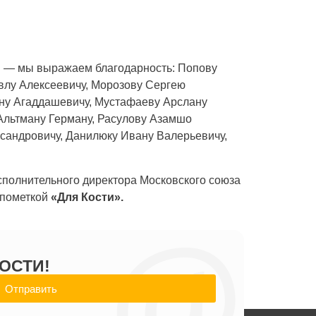
в — мы выражаем благодарность: Попову
влу Алексеевичу, Морозову Сергею
ну Агаддашевичу, Мустафаеву Арслану
Альтману Герману, Расулову Азамшо
сандровичу, Данилюку Ивану Валерьевичу,
сполнительного директора Московского союза
 пометкой
«Для Кости».
@
ОСТИ!
Отправить