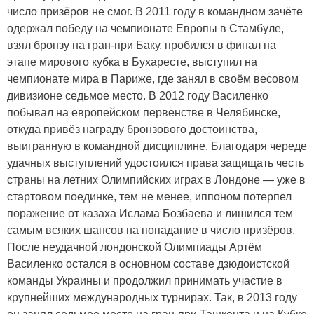
число призёров не смог. В 2011 году в командном зачёте
одержал победу на чемпионате Европы в Стамбуле,
взял бронзу на гран-при Баку, пробился в финал на
этапе мирового кубка в Бухаресте, выступил на
чемпионате мира в Париже, где занял в своём весовом
дивизионе седьмое место. В 2012 году Василенко
побывал на европейском первенстве в Челябинске,
откуда привёз награду бронзового достоинства,
выигранную в командной дисциплине. Благодаря череде
удачных выступлений удостоился права защищать честь
страны на летних Олимпийских играх в Лондоне — уже в
стартовом поединке, тем не менее, иппоном потерпел
поражение от казаха Ислама Бозбаева и лишился тем
самым всяких шансов на попадание в число призёров.
После неудачной лондонской Олимпиады Артём
Василенко остался в основном составе дзюдоистской
команды Украины и продолжил принимать участие в
крупнейших международных турнирах. Так, в 2013 году