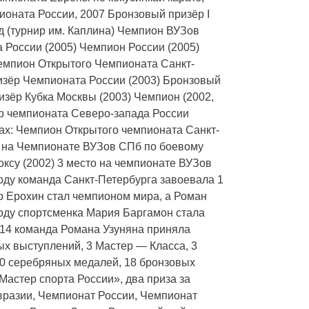
оната России, 2007 Бронзовый призёр I
д (турнир им. Каплина) Чемпион ВУЗов
 России (2005) Чемпион России (2005)
емпион Открытого Чемпионата Санкт-
изёр Чемпионата России (2003) Бронзовый
зёр Кубка Москвы (2003) Чемпион (2002,
ёр чемпионата Северо-запада России
вах: Чемпион Открытого чемпионата Санкт-
то на Чемпионате ВУЗов СПб по боевому
оксу (2002) 3 место на чемпионате ВУЗов
году команда Санкт-Петербурга завоевала 1
р Ерохин стал чемпионом мира, а Роман
году спортсменка Мария Баргамон стала
014 команда Романа Узуняна приняла
ых выступлений, 3 Мастер — Класса, 3
30 серебряных медалей, 18 бронзовых
Мастер спорта России», два приза за
Евразии, Чемпионат России, Чемпионат