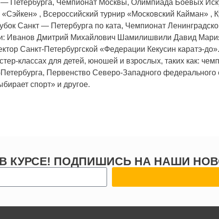
— Петербурга, Чемпионат Москвы, Олимпиада Боевых Искус
«Сэйкен» , Всероссийский турнир «Московский Кайман» , 
бок Санкт — Петербурга по ката, Чемпионат Ленинградско
ики: Иванов Дмитрий Михайлович Шамилишвили Давид Мари
ктор Санкт-Петербургской «Федерации Кекусин каратэ-до».
тер-классах для детей, юношей и взрослых, таких как: чем
т-Петербурга, Первенство Северо-Западного федерального 
бирает спорт» и другое.
 В КУРСЕ! ПОДПИШИСЬ НА НАШИ НОВ