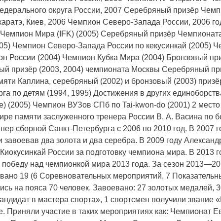
дерального округа России, 2007 Серебряный призёр Чемпи
аратэ, Киев, 2006 Чемпион Северо-Запада России, 2006 го
 Чемпион Мира (IFK) (2005) Серебряный призёр Чемпионата
5) Чемпион Северо-Запада России по кекусинкай (2005) Ч
он России (2004) Чемпион Кубка Мира (2004) Бронзовый пр
ый призёр (2003, 2004) чемпионата Москвы Серебряный при
амяти Каплина, серебряный (2002) и бронзовый (2003) приз
рга по детям (1994, 1995) Достижения в других единоборст
) (2005) Чемпион ВУЗов СПб по Tai-kwon-do (2001) 2 мес
ире памяти заслуженного тренера России В. А. Васина по б
нер сборной Санкт-Петербурга с 2006 по 2010 год. В 2007 
завоевав два золота и два серебра. В 2009 году Александ
иокусинкай России за подготовку чемпиона мира. В 2013 
 победу над чемпионкой мира 2013 года. За сезон 2013—2
зовано 19 (6 Соревновательных мероприятий, 7 Показательн
сь на пояса 70 человек. Завоевано: 27 золотых медалей, 
андидат в мастера спорта», 1 спортсмен получили звание «
де. Приняли участие в таких мероприятиях как: Чемпионат 