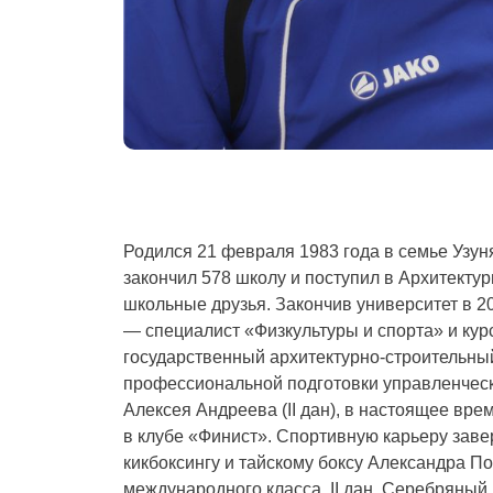
Родился 21 февраля 1983 года в семье Узун
закончил 578 школу и поступил в Архитекту
школьные друзья. Закончив университет в 2
— специалист «Физкультуры и спорта» и ку
государственный архитектурно-строительн
профессиональной подготовки управленчески
Алексея Андреева (II дан), в настоящее вр
в клубе «Финист». Спортивную карьеру заве
кикбоксингу и тайскому боксу Александра П
международного класса, II дан. Серебряный