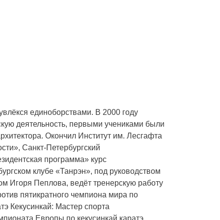
увлёкся единоборствами. В 2000 году
рскую деятельность, первыми учениками были
рхитектора. Окончил Институт им. Лесгафта
сти», Санкт-Петербургский
зидентская программа» курс
бургском клубе «Танрэн», под руководством
вом Игоря Пеплова, ведёт тренерскую работу
ротив пятикратного чемпиона мира по
тэ Кекусинкай: Мастер спорта
мпионата Европы по кекусинкай каратэ,