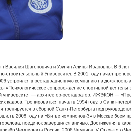
ян Василия Шагеновича и Узунян Алины Ивановны. В 6 лет 
рно-строительстьный Университет. В 2001 году начал трене
006 устроился в реставрационную компанию на должность а
рсы «Психологическое сопровождение спортивной деятельно
ый университет — архитектор-реставратор, ИЖЭКОН — «Пре
х кадров. Тренироваться начал в 1994 году, в Санкт-петер
емя тренируется в сборной Санкт-Петербурга под руководст
ршил в 2008 году на «Битве чемпионов-3» в Москве боем п
огорелова, поединок завершился вничью. Достижения в кара
 призёр Чемпионата России, 2008 Чемпион IV Открытого Че