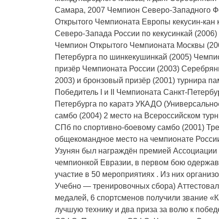
Самара, 2007 Чемпион Северо-Западного Фе
Открытого Чемпионата Европы кекусин-кан к
Северо-Запада России по кекусинкай (2006)
Чемпион Открытого Чемпионата Москвы (200
Петербурга по шинкекушинкай (2005) Чемпи
призёр Чемпионата России (2003) Серебрян
2003) и бронзовый призёр (2001) турнира п
Победитель I и II Чемпионата Санкт-Петербу
Петербурга по каратэ УКАДО (Универсальное
самбо (2004) 2 место на Всероссийском турн
СПб по спортивно-боевому самбо (2001) Тре
общекомандное место на чемпионате России 
Узунян был награждён премией Ассоциации К
чемпионкой Евразии, в первом бою одержав
участие в 50 мероприятиях . Из них органи
Учебно — тренировочных сбора) Аттестовали
медалей, 6 спортсменов получили звание «К
лучшую технику и два приза за волю к побе