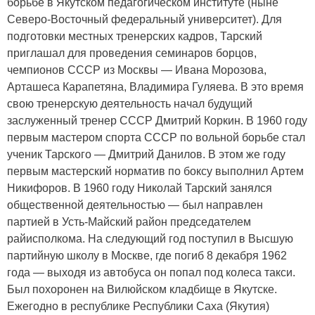
борьбе в Якутском педагогическом институте (ныне
Северо-Восточный федеральный университет). Для
подготовки местных тренерских кадров, Тарский
приглашал для проведения семинаров борцов,
чемпионов СССР из Москвы — Ивана Морозова,
Арташеса Карапетяна, Владимира Гуляева. В это время
свою тренерскую деятельность начал будущий
заслуженный тренер СССР Дмитрий Коркин. В 1960 году
первым мастером спорта СССР по вольной борьбе стал
ученик Тарского — Дмитрий Данилов. В этом же году
первым мастерский норматив по боксу выполнил Артем
Никифоров. В 1960 году Николай Тарский занялся
общественной деятельностью — был направлен
партией в Усть-Майский район председателем
райисполкома. На следующий год поступил в Высшую
партийную школу в Москве, где погиб 8 декабря 1962
года — выходя из автобуса он попал под колеса такси.
Был похоронен на Вилюйском кладбище в Якутске.
Ежегодно в республике Республики Саха (Якутия)