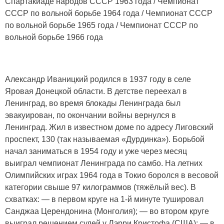
Спартакиаде народов СССР 1963 года / Чемпионат
СССР по вольной борьбе 1964 года / Чемпионат СССР
по вольной борьбе 1965 года / Чемпионат СССР по
вольной борьбе 1966 года
Александр Иваницкий родился в 1937 году в селе
Яровая Донецкой области. В детстве переехал в
Ленинград, во время блокады Ленинграда был
эвакуирован, по окончании войны вернулся в
Ленинград. Жил в известном доме по адресу Лиговский
проспект, 130 (так называемая «Дурдинка»). Борьбой
начал заниматься в 1954 году и уже через месяц
выиграл чемпионат Ленинграда по самбо. На летних
Олимпийских играх 1964 года в Токио боролся в весовой
категории свыше 97 килограммов (тяжёлый вес). В
схватках: — в первом круге на 1-й минуте тушировал
Санджаа Церендонина (Монголия); — во втором круге
выиграл решением судей у Лэрри Кристофа (США); — в