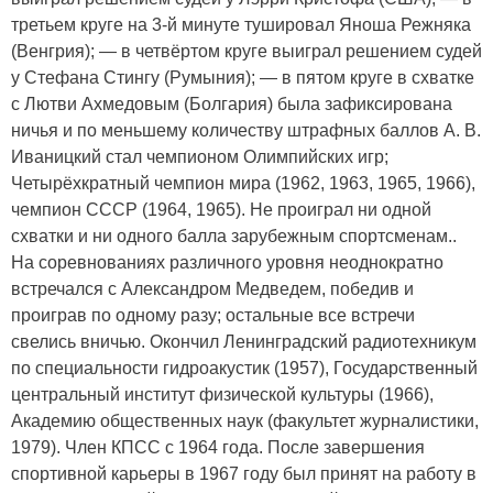
третьем круге на 3-й минуте тушировал Яноша Режняка
(Венгрия); — в четвёртом круге выиграл решением судей
у Стефана Стингу (Румыния); — в пятом круге в схватке
с Лютви Ахмедовым (Болгария) была зафиксирована
ничья и по меньшему количеству штрафных баллов А. В.
Иваницкий стал чемпионом Олимпийских игр;
Четырёхкратный чемпион мира (1962, 1963, 1965, 1966),
чемпион СССР (1964, 1965). Не проиграл ни одной
схватки и ни одного балла зарубежным спортсменам..
На соревнованиях различного уровня неоднократно
встречался с Александром Медведем, победив и
проиграв по одному разу; остальные все встречи
свелись вничью. Окончил Ленинградский радиотехникум
по специальности гидроакустик (1957), Государственный
центральный институт физической культуры (1966),
Академию общественных наук (факультет журналистики,
1979). Член КПСС с 1964 года. После завершения
спортивной карьеры в 1967 году был принят на работу в