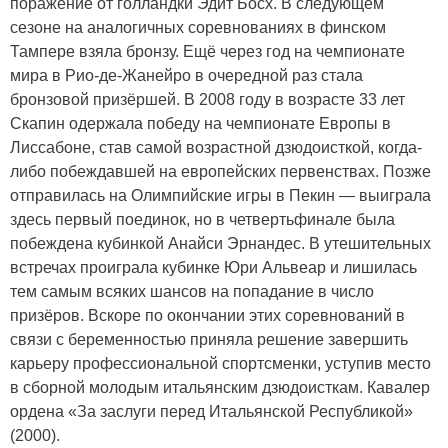
поражение от голландки Эдит Босх. В следующем
сезоне на аналогичных соревнованиях в финском
Тампере взяла бронзу. Ещё через год на чемпионате
мира в Рио-де-Жанейро в очередной раз стала
бронзовой призёршей. В 2008 году в возрасте 33 лет
Скапин одержала победу на чемпионате Европы в
Лиссабоне, став самой возрастной дзюдоисткой, когда-
либо побеждавшей на европейских первенствах. Позже
отправилась на Олимпийские игры в Пекин — выиграла
здесь первый поединок, но в четвертьфинале была
побеждена кубинкой Анайси Эрнандес. В утешительных
встречах проиграла кубинке Юри Альвеар и лишилась
тем самым всяких шансов на попадание в число
призёров. Вскоре по окончании этих соревнований в
связи с беременностью приняла решение завершить
карьеру профессиональной спортсменки, уступив место
в сборной молодым итальянским дзюдоисткам. Кавалер
ордена «За заслуги перед Итальянской Республикой»
(2000).