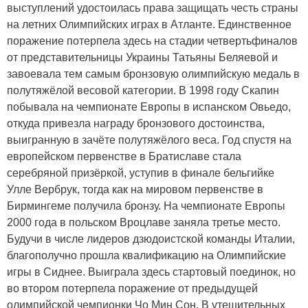
выступлений удостоилась права защищать честь страны
на летних Олимпийских играх в Атланте. Единственное
поражение потерпела здесь на стадии четвертьфиналов
от представительницы Украины Татьяны Беляевой и
завоевала тем самым бронзовую олимпийскую медаль в
полутяжёлой весовой категории. В 1998 году Скапин
побывала на чемпионате Европы в испанском Овьедо,
откуда привезла награду бронзового достоинства,
выигранную в зачёте полутяжёлого веса. Год спустя на
европейском первенстве в Братиславе стала
серебряной призёркой, уступив в финале бельгийке
Улле Вербрук, тогда как на мировом первенстве в
Бирмингеме получила бронзу. На чемпионате Европы
2000 года в польском Вроцлаве заняла третье место.
Будучи в числе лидеров дзюдоистской команды Италии,
благополучно прошла квалификацию на Олимпийские
игры в Сиднее. Выиграла здесь стартовый поединок, но
во втором потерпела поражение от предыдущей
олимпийской чемпионки Чо Мин Сон. В утешительных