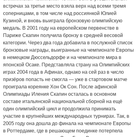
встречах за третье место взяла верх над всеми тремя
соперницами, в том числе над россиянкой Юлией
Кузиной, и вновь выиграла бронзовую олимпийскую
медаль. В 2001 году на европейском первенстве в
Париже Скапин получила бронзу в средней весовой
категории. Через два года добавила в послужной список
бронзовые награды, выигранные на чемпионате Европы
в немецком Дюссельдорфе и на чемпионате мира в
японской Осаке. Представляла страну на Олимпийских
играх 2004 года в Афинах, однако на сей раз в число
призёров попасть не смогла — уже в стартовом матче
проиграла кореянке Хон Ок Сон. После афинской
Олимпиады Иления Скапин осталась в основном
составе итальянской национальной сборной на ещё
один олимпийский цикл и продолжила принимать
участие в крупнейших международных турнирах. Так, в
2005 году она дошла до финала на чемпионате Европы
в Роттердаме, где в решающем поединке потерпела