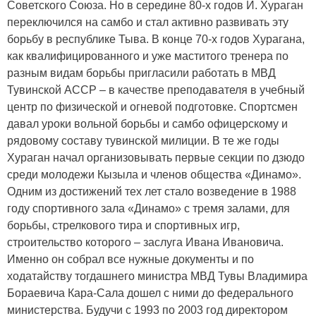
Советского Союза. Но в середине 80-х годов И. Хураган
переключился на самбо и стал активно развивать эту
борьбу в республике Тыва. В конце 70-х годов Хурагана,
как квалифицированного и уже маститого тренера по
разным видам борьбы пригласили работать в МВД
Тувинской АССР – в качестве преподавателя в учебный
центр по физической и огневой подготовке. Спортсмен
давал уроки вольной борьбы и самбо офицерскому и
рядовому составу тувинской милиции. В те же годы
Хураган начал организовывать первые секции по дзюдо
среди молодежи Кызыла и членов общества «Динамо».
Одним из достижений тех лет стало возведение в 1988
году спортивного зала «Динамо» с тремя залами, для
борьбы, стрелкового тира и спортивных игр,
строительство которого – заслуга Ивана Ивановича.
Именно он собрал все нужные документы и по
ходатайству тогдашнего министра МВД Тувы Владимира
Бораевича Кара-Сала дошел с ними до федерального
министерства. Будучи с 1993 по 2003 год директором