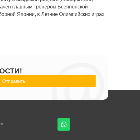
начен главным тренером Всеяпонской
борной Японии, в Летние Олимпийских играх
@
ОСТИ!
Отправить
ия