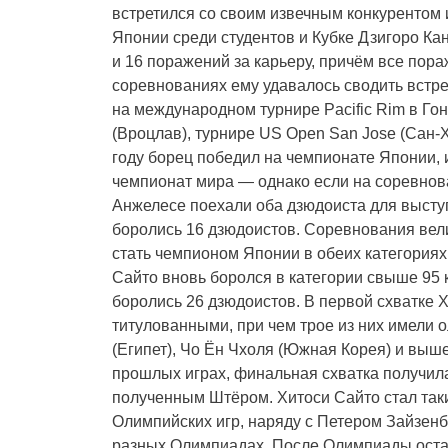
встретился со своим извечным конкурентом
Японии среди студентов и Кубке Дзигоро Ка
и 16 поражений за карьеру, причём все пораж
соревнованиях ему удавалось сводить встреч
на международном турнире Pacific Rim в Го
(Вроцлав), турнире US Open San Jose (Сан-
году борец победил на чемпионате Японии, 
чемпионат мира — однако если на соревнова
Анжелесе поехали оба дзюдоиста для выступ
боролись 16 дзюдоистов. Соревнования вели
стать чемпионом Японии в обеих категориях
Сайто вновь боролся в категории свыше 95
боролись 26 дзюдоистов. В первой схватке
титулованными, при чем трое из них имели
(Египет), Чо Ён Чхоля (Южная Корея) и выш
прошлых играх, финальная схватка получила
полученным Штёром. Хитоси Сайто стал таки
Олимпийских игр, наряду с Петером Зайзенб
разных Олимпиадах. После Олимпиады остав