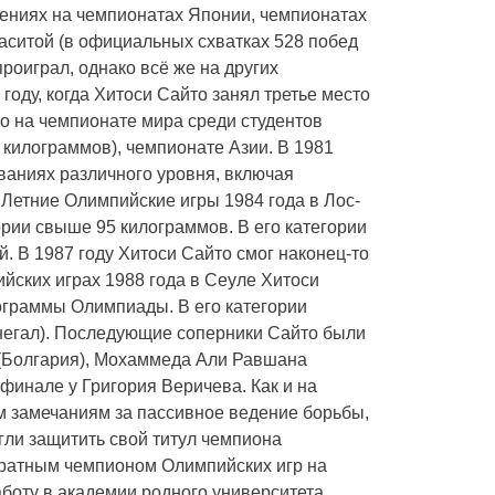
лениях на чемпионатах Японии, чемпионатах
аситой (в официальных схватках 528 побед
проиграл, однако всё же на других
оду, когда Хитоси Сайто занял третье место
но на чемпионате мира среди студентов
 килограммов), чемпионате Азии. В 1981
ваниях различного уровня, включая
 Летние Олимпийские игры 1984 года в Лос-
ории свыше 95 килограммов. В его категории
 В 1987 году Хитоси Сайто смог наконец-то
йских играх 1988 года в Сеуле Хитоси
ограммы Олимпиады. В его категории
енегал). Последующие соперники Сайто были
 (Болгария), Мохаммеда Али Равшана
финале у Григория Веричева. Как и на
м замечаниям за пассивное ведение борьбы,
гли защитить свой титул чемпиона
укратным чемпионом Олимпийских игр на
оту в академии родного университета,