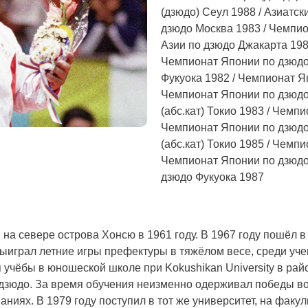
(дзюдо) Сеул 1988 / Азиатск
дзюдо Москва 1983 / Чемпио
Азии по дзюдо Джакарта 198
Чемпионат Японии по дзюдо
Фукуока 1982 / Чемпионат Яп
Чемпионат Японии по дзюдо
(абс.кат) Токио 1983 / Чемп
Чемпионат Японии по дзюдо
(абс.кат) Токио 1985 / Чемп
Чемпионат Японии по дзюдо 
дзюдо Фукуока 1987
 на севере острова Хонсю в 1961 году. В 1967 году пошёл в
 выиграл летние игры префектуры в тяжёлом весе, среди уч
 учёбы в юношеской школе при Kokushikan University в рай
 дзюдо. За время обучения неизменно одерживал победы во
иях. В 1979 году поступил в тот же университет, на факул