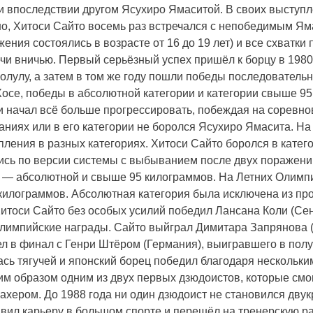
 и впоследствии другом Ясухиро Ямаситой. В своих выступ
но, Хитоси Сайто восемь раз встречался с непобедимым Ям
ения состоялись в возрасте от 16 до 19 лет) и все схватки 
и вничью. Первый серьёзный успех пришёл к борцу в 1980 г
нолулу, а затем в том же году пошли победы последователь
Хосе, победы в абсолютной категории и категории свыше 95
и начал всё больше прогрессировать, побеждая на соревно
ниях или в его категории не боролся Ясухиро Ямасита. На
ления в разных категориях. Хитоси Сайто боролся в катег
сь по версии системы с выбыванием после двух поражений.
 — абсолютной и свыше 95 килограммов. На Летних Олимпи
 килограммов. Абсолютная категория была исключена из пр
 Хитоси Сайто без особых усилий победил Лансана Коли (С
 олимпийские награды. Сайто выйграл Димитара Запрянова
ел в финал с Генри Штёром (Германия), выигравшего в полу
сь тягучей и японский борец победил благодаря нескольки
м образом одним из двух первых дзюдоистов, которые смо
ахером. До 1988 года ни один дзюдоист не становился дв
ил карьеру в большом спорте и перешёл на тренерскую раб