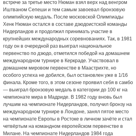
встрече за третье место Нюман взял верх над венгром
Иштваном Сепеши и тем самым завоевал бронзовую
олимпийскую медаль. После московской Олимпиады
Хенк Нюман остался в составе дзюдоистской команды
Нидерландов и продолжил принимать участие в
крупнейших международных соревнованиях. Так, в 1981
году он в очередной раз выиграл национальное
первенство по дзюдо, отметился победой на домашнем
международном турнире в Керкраде. Участвовал в
домашнем мировом первенстве в Маастрихте, но
особого успеха не добился, был остановлен уже в 1/16
финала. Кроме того, в этом сезоне проявил себя в самбо
— выиграл бронзовую медаль в категории до 100 кг на
чемпионате мира в Мадриде. В 1982 году вновь был
лучшим на чемпионате Нидерландов, получил бронзу на
международном турнире в Лондоне, занял пятое место
на чемпионате Европы в Ростоке в личном зачёте и стал
четвёртым на командном европейском первенстве в
Милане. На чемпионате Нидерландов 1984 года