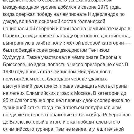
международном уровне добился в сезоне 1979 года,
когда одержал победу на чемпионате Нидерландов по
дзюдо, вошёл в основной состав голландской
национальной сборной и побывал на чемпионате мира в
Париже, откуда привёз награду бронзового достоинства,
выигранную в зачёте полутяжёлой весовой категории —
был побеждён советским дзюдоистом Тенгизом
Хубулури. Также участвовал в чемпионате Европы в
Брюсселе, но здесь попасть в число призёров не смог. В
1980 году вновь стал чемпионом Нидерландов в
полутяжёлом весе, благодаря череде удачных
выступлений удостоился права защищать честь страны
на летних Олимпийских играх в Москве. В категории до
95 кг благополучно прошёл первых двоих соперников по
турнирной сетке, тогда как в третьем полуфинальном
поединке потерпел поражение от бельгийца Роберта ван
де Валле, который в итоге и стал победителем этого
олимпийского турнира. Тем не менее, в утешительной