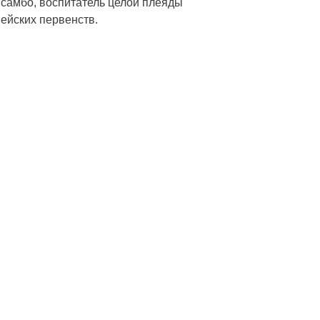
амбо, воспитатель целой плеяды
ейских первенств.