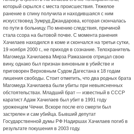
который скрылся с места происшествия. Тяжелое
ранение в спину получила и находившаяся с ним
искусствовед Зумруд Джандарова, которая скончалась
по пути в больницу. По мнению следствия, причиной
стала ссора на бытовой почве. С момента ранения
Хачилаев находился в коме и скончался на третьи сутки,
19 ноября 2000 г., не приходя в сознание. Телохранитель
Магомеда Хачилаева Мирза Рамазанов отрицал свою
вину, однако был признан виновным в убийстве и
приговорен Верховным Судом Дагестана к 18 годам
лишения свободы. Стоит отметить, что два родных брата
Магомеда Хачилаева были убиты при невыясненных
обстоятельствах. Младший брат — известный в СССР
каратист Адам Хачилаев был убит в 1991 году
уроженцем Чечни. Вскоре после его смерти был
застрелен и сам убийца. Бывший депутат
Государственной думы РФ Надиршах Хачилаев погиб в
результате покушения в 2003 году.