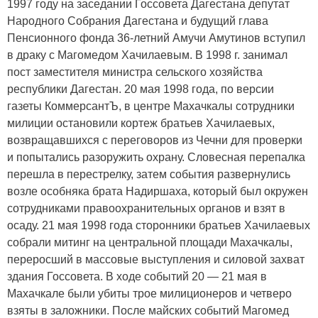
1997 году на заседании Госсовета Дагестана депутат
Народного Собрания Дагестана и будущий глава
Пенсионного фонда 36-летний Амучи Амутинов вступил
в драку с Магомедом Хачилаевым. В 1998 г. занимал
пост заместителя министра сельского хозяйства
республики Дагестан. 20 мая 1998 года, по версии
газеты КоммерсантЪ, в центре Махачкалы сотрудники
милиции остановили кортеж братьев Хачилаевых,
возвращавшихся с переговоров из Чечни для проверки
и попытались разоружить охрану. Словесная перепалка
перешла в перестрелку, затем события развернулись
возле особняка брата Надиршаха, который был окружен
сотрудниками правоохранительных органов и взят в
осаду. 21 мая 1998 года сторонники братьев Хачилаевых
собрали митинг на центральной площади Махачкалы,
переросший в массовые выступления и силовой захват
здания Госсовета. В ходе событий 20 — 21 мая в
Махачкале были убиты трое милиционеров и четверо
взяты в заложники. После майских событий Магомед