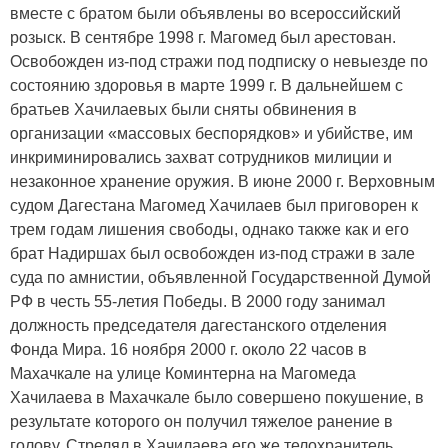
вместе с братом были объявлены во всероссийский
розыск. В сентябре 1998 г. Магомед был арестован.
Освобожден из-под стражи под подписку о невыезде по
состоянию здоровья в марте 1999 г. В дальнейшем с
братьев Хачилаевых были сняты обвинения в
организации «массовых беспорядков» и убийстве, им
инкриминировались захват сотрудников милиции и
незаконное хранение оружия. В июне 2000 г. Верховным
судом Дагестана Магомед Хачилаев был приговорен к
трем годам лишения свободы, однако также как и его
брат Надиршах был освобожден из-под стражи в зале
суда по амнистии, объявленной Государственной Думой
РФ в честь 55-летия Победы. В 2000 году занимал
должность председателя дагестанского отделения
Фонда Мира. 16 ноября 2000 г. около 22 часов в
Махачкале на улице Коминтерна на Магомеда
Хачилаева в Махачкале было совершено покушение, в
результате которого он получил тяжелое ранение в
голову. Стрелял в Хачилаева его же телохранитель,