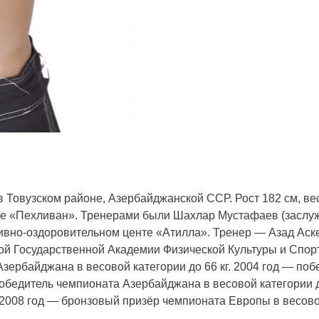
Товузском районе, Азербайджанской ССР. Рост 182 см, вес 6
бе «Пехливан». Тренерами были Шахлар Мустафаев (заслуж
ивно-оздоровительном центе «Атилла». Тренер — Азад Аске
й Государственной Академии Физической Культуры и Спорт
ербайджана в весовой категории до 66 кг. 2004 год — поб
Победитель чемпионата Азербайджана в весовой категории д
. 2008 год — бронзовый призёр чемпионата Европы в весово