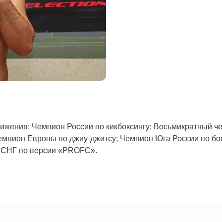
тижения: Чемпион России по кикбоксингу; Восьмикратный ч
Чемпион Европы по джиу-джитсу; Чемпион Юга России по б
а СНГ по версии «PROFC».