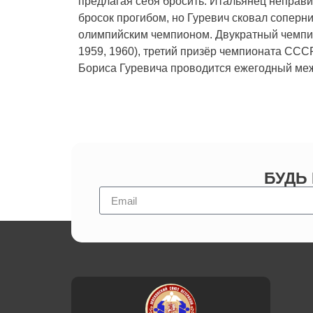
предлагая себя бросить. Итальянец неправи
бросок прогибом, но Гуревич сковал соперни
олимпийским чемпионом. Двукратный чемпио
1959, 1960), третий призёр чемпионата СССР
Бориса Гуревича проводится ежегодный ме
БУДЬ