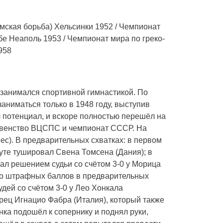
мская борьба) Хельсинки 1952 / Чемпионат
бе Неаполь 1953 / Чемпионат мира по греко-
958
е занимался спортивной гимнастикой. По
аниматься только в 1948 году, выступив
л потенциал, и вскоре полностью перешёл на
ервенство ВЦСПС и чемпионат СССР. На
вес). В предварительных схватках: в первом
нуте тушировал Свена Томсена (Дания); в
рал решением судьи со счётом 3-0 у Морица
во штрафных баллов в предварительных
дей со счётом 3-0 у Лео Хонкала
рец Игнацио Фабра (Италия), который также
нка подошёл к сопернику и поднял руки,