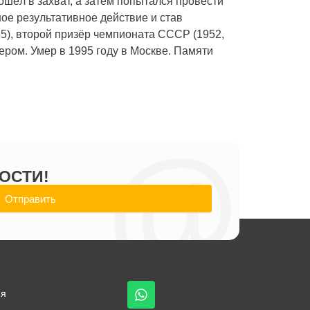
шёл в захват, а затем попытался провести
ое результативное действие и став
5), второй призёр чемпионата СССР (1952,
нером. Умер в 1995 году в Москве. Памяти
@
ОСТИ!
Отправить
ия