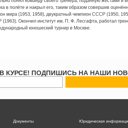
льно понял команду своего тренера, поданную жестами и во
ка в полёте и накрыл его, таким образом совершив оценённ
н мира (1953, 1958), двукратный чемпион СССР (1950, 195
 (1963). Окончил институт им. П. Ф. Лесгафта, работал тре
ждународный юношеский турнир в Москве.
 В КУРСЕ! ПОДПИШИСЬ НА НАШИ НОВ
Документы
Юридическая информац