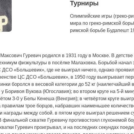
Турниры
Олимпийские игры (греко-ри
мира по греко-римской борь
римской борьбе Будапешт 1
 Максович Гуревич родился в 1931 году в Москве. В детств
ехникум физкультуры в посёлке Малаховка. Борьбой начал з
С ДСО «Большевик», где не выиграл ничего, однако прояви
ервенстве ЦС ДСО «Большевик», в 1950 году выигрывает п
инки боролся в весовой категории до 52 кг (наилегчайший 
 у Боривоя Вукова (Югославия); во втором круге на 5-й ми
ётом 3-0 у Белы Кенеша (Венгрия); в четвёртом круге выиг
а правилам трое борцов, набравших наименьшее количест
и награды между собой. в пятом круге выиграл решением су
 В финальной схватке Гуревичу противостоял глухонемой бо
хватки Гуревич проигрывал, и на последних секундах поеди