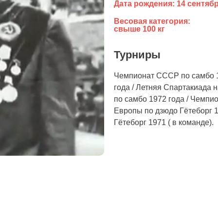
Дата рождения: 14 сентябр
Весовая категория:
свыше 100 кг
Турниры
Чемпионат СССР по самбо 1
года / Летняя Спартакиада
по самбо 1972 года / Чемпи
Европы по дзюдо Гётеборг 1
Гётеборг 1971 ( в команде).