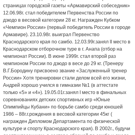
страницах городской газеты «Армавирский собеседник»
12.06.98г. стал победителем Первенства России по
дзюдо в весовой категории 28 кг. Награжден Кубком
«Чемпион России» (первый победитель России в городе
Армавире). 23.10.98г. выиграл Первенство
Краснодарского края по самбо. 12.03.99г.занял II место в
Краснодарском отборочном туре в г. Анапа (отбор на
чемпионат России). В июне 1999г. стал второй раз
чемпионом России по дзюдо в весе до 29 кг. (Тренеру
В.Г.Бородину присвоено звание «Заслуженный тренер
России» Хотя тренировки стали делом всей его жизни,
Андрей хорошо учился в гимназии №1 (в аттестате
только «5» и «4»). 19.05.01г.занял I место в финальных
соревнованиях детских спортивных игр «Юные
Олимпийцы Кубани» по борьбе самбо среди юношей
1986 – 88г.г.рождения в весовой категории 45кг (
награжден Дипломом Департамента по физической
культуре и спорту Краснодарского края). В 2002г., будучи