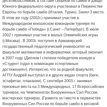
десятиклассником, в составе сборной по самбо и дзюдо
Южного федерального округа участвовал в Первенстве
Европы по борьбе самбо (Италия, Турин). Занял 3 место.
В этом же году (2002г.) принимал участие в
Международном юношеском командном турнире по
борьбе самбо «Победа» (г.Санкт – Петербург). В июле
2002 г принимал участие в малых Олимпийских играх
(г.Москва) . В 2003г. поступил в Армавирский
государственный педагогический университет на
факультет математики и информатики, который окончил
в 2007 году. (Диплом I степени победителя конкурса
«Студент года» в номинации «спортивные
достижения»). Интересно, что за родной факультет,
АГПУ Андрей выступал и в других видах спорта (беге,
эстафетах, плавании). С сентября 2003 г. занимал
призовые места на 3 Международных, 17 Всероссийских
турнирах, на Чемпионатах Вооруженных Сил России,
мастерских турнирах. (Грамота за I место в первенстве
Вооруженных Сил России по борьбе самбо в весовой