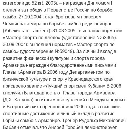
категории до 52 кг). 2003г. – награжден Дипломом I
степени за победу в Первенстве России по борьбе
самбо. 27.10.2004г. стал бронзовым призером
Чемпионата мира по борьбе самбо среди юниоров
(Узбекистан, Ташкент). 31.03.2005г. выполнил норматив
«Мастер спорта по дзюдо» (удостоверение №62365).
30.09.2004г. выполнил норматив «Мастер спорта по
самбо» (удостоверение №59049). За личный вклад в
развитие физической культуры и спорта города
Армавира награжден благодарственными письмами
Главы г.Армавира В 2006 году Департаментом по
физической культуре и спорту Краснодарского края
присвоено звание «Лучший спортсмен Кубани» В 2006
г.получил Благодарность от Главы города Армавира
(Д.Х. Хатуова) по итогам выступлений в Международных
и Всероссийских соревнованиях 2006 года за высокие
спортивные достижения и личный вклад в развитие
борьбы самбо г. Армавире. Тренер Рудольф Михайлович
Бабаян отмечал, что Андрей Горобец демонстрирует