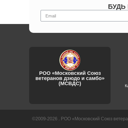
БУДЬ
РОО «Московский Союз
ветеранов дзюдо и самбо»
(МСВДС)
К
©2009-2026 . РОО «Московский Союз ветер