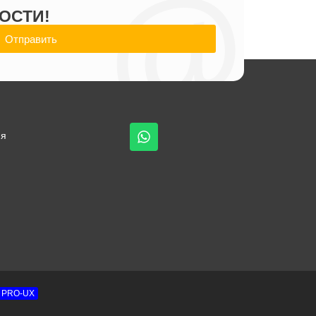
@
ОСТИ!
Отправить
ия
PRO-UX