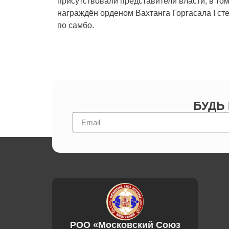
присутствовали представители власти, в то
награждён орденом Вахтанга Горгасала I ст
по самбо.
БУДЬ
РОО «Московский Союз