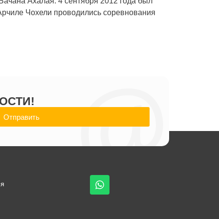
Бачана Ахалая. 4 сентября 2012 года был
б Арчиле Чохели проводились соревнования
@
ОСТИ!
Отправить
ия