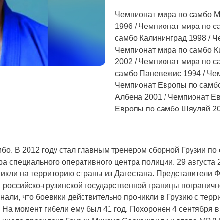
Чемпионат мира по самбо Ми
1996 / Чемпионат мира по с
самбо Калининград 1998 / Ч
Чемпионат мира по самбо К
2002 / Чемпионат мира по 
самбо Паневежис 1994 / Чем
Чемпионат Европы по самбо
Албена 2001 / Чемпионат Ев
Европы по самбо Шяуляй 2
о. В 2012 году стал главным тренером сборной Грузии по 
а специального оперативного центра полиции. 29 августа 2
никли на территорию страны из Дагестана. Представители Ф
а российско-грузинской государственной границы погранич
али, что боевики действительно проникли в Грузию с терр
 На момент гибели ему был 41 год. Похоронен 4 сентября в