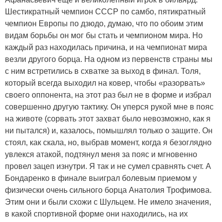
Шестикратный чемпион СССР по самбо, пятикратный
чемпион Европы по дзюдо, думаю, что по обоим этим
видам борьбы он мог бы стать и чемпионом мира. Но
каждый раз находилась причина, и на чемпионат мира
везли другого борца. На одном из первенств страны мы
с ним встретились в схватке за выход в финал. Толя,
который всегда выходил на ковер, чтобы «разорвать»
своего оппонента, на этот раз был не в форме и избрал
совершенно другую тактику. Он уперся рукой мне в пояс
на животе (сорвать этот захват было невозможно, как я
ни пытался) и, казалось, помышлял только о защите. Он
стоял, как скала, но, выбрав момент, когда я безоглядно
увлекся атакой, подтянул меня за пояс и мгновенно
провел зацеп изнутри. Я так и не сумел сравнять счет. А
Бондаренко в финале выиграл болевым приемом у
физически очень сильного борца Анатолия Трофимова.
Этим они и были схожи с Шульцем. Не имело значения,
в какой спортивной форме они находились, на их