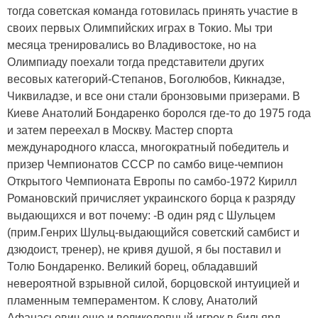
тогда советская команда готовилась принять участие в
своих первых Олимпийских играх в Токио. Мы три
месяца тренировались во Владивостоке, но на
Олимпиаду поехали тогда представители других
весовых категорий-Степанов, Боголюбов, Кикнадзе,
Чиквиладзе, и все они стали бронзовыми призерами. В
Киеве Анатолий Бондаренко боролся где-то до 1975 года
и затем переехал в Москву. Мастер спорта
международного класса, многократный победитель и
призер Чемпионатов СССР по самбо вице-чемпион
Открытого Чемпионата Европы по самбо-1972 Кирилл
Романовский причисляет украинского борца к разряду
выдающихся и вот почему: -В один ряд с Шульцем
(прим.Генрих Шульц-выдающийся советский самбист и
дзюдоист, тренер), не кривя душой, я бы поставил и
Толю Бондаренко. Великий борец, обладавший
невероятной взрывной силой, борцовской интуицией и
пламенным темпераментом. К слову, Анатолий
Афанасьевич еще и великолепный игрок в бильярд.