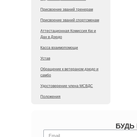
Присвоение званий тренерам
Присвоение званий спортсменам
Аттестационная Комиссия Кю и
Дан в Дзюдо
Касса взаимопомощи
Устав
Обращение к ветераном дзюдо и
самбо
Удостоверение члена МСВДС
Положения
БУДЬ